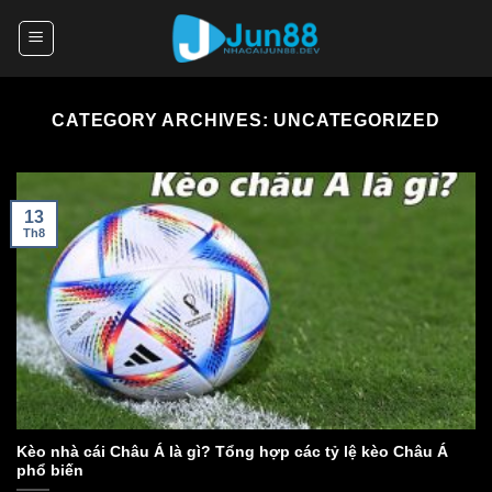
Skip
to
content
CATEGORY ARCHIVES:
UNCATEGORIZED
13
Th8
Kèo nhà cái Châu Á là gì? Tổng hợp các tỷ lệ kèo Châu Á
phổ biến