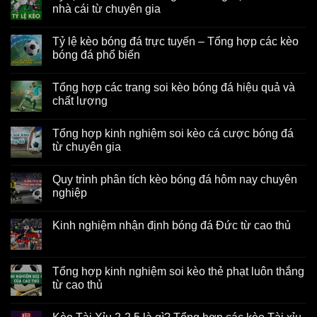
nhà cái từ chuyên gia
Tỷ lệ kèo bóng đá trực tuyến – Tổng hợp các kèo
bóng đá phổ biến
Tổng hợp các trang soi kèo bóng đá hiệu quả và
chất lượng
Tổng hợp kinh nghiệm soi kèo cá cược bóng đá
từ chuyên gia
Quy trình phân tích kèo bóng đá hôm nay chuyên
nghiệp
Kinh nghiệm nhận định bóng đá Đức từ cao thủ
Tổng hợp kinh nghiệm soi kèo thẻ phạt luôn thắng
từ cao thủ