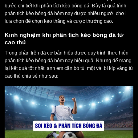
bước chi tiết khi phân tích kèo bóng đá. Đây là quá trình
phân tích kèo bóng đá hôm nay được nhiều người chơi
lựa chọn để chọn kèo thắng và cược thưởng cao.
Kinh nghiệm khi phân tích kèo bóng đá từ
cao thủ
Trong phần trên đã cơ bản hiểu được quy trình thực hiện
phân tích kèo bóng đá hôm nay hiệu quả. Nhưng để mang
lại kết quả tốt nhất, anh em cần bỏ túi một vài bí kíp vàng từ
cao thủ chia sẻ như sau: