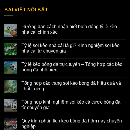
BÀI VIẾT NỔI BẬT
Hướng dẫn cách nhận biết biến động tỷ lệ kèo
nhà cái chính xác
Tỷ lệ soi kèo nhà cái là gì? Kinh nghiệm soi kèo
nhà cái từ chuyên gia
Tỷ lệ kèo bóng đá trực tuyến – Tổng hợp các kèo
bóng đá phổ biến
Tổng hợp các trang soi kèo bóng đá hiệu quả và
chất lượng
Tổng hợp kinh nghiệm soi kèo cá cược bóng đá
từ chuyên gia
Quy trình phân tích kèo bóng đá hôm nay chuyên
nghiệp