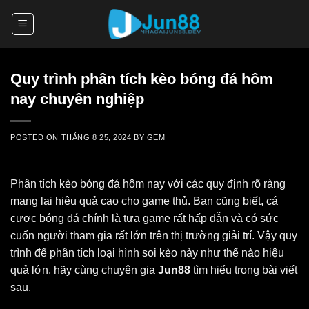
Skip
to
content
Quy trình phân tích kèo bóng đá hôm
nay chuyên nghiệp
POSTED ON
THÁNG 8 25, 2024
BY
GEM
Phân tích kèo bóng đá hôm nay với các quy định rõ ràng
mang lại hiệu quả cao cho game thủ. Bạn cũng biết, cá
cược bóng đá chính là tựa game rất hấp dẫn và có sức
cuốn người tham gia rất lớn trên thị trường giải trí. Vậy quy
trình để phân tích loại hình soi kèo này như thế nào hiệu
quả lớn, hãy cùng chuyên gia
Jun88
tìm hiểu trong bài viết
sau.