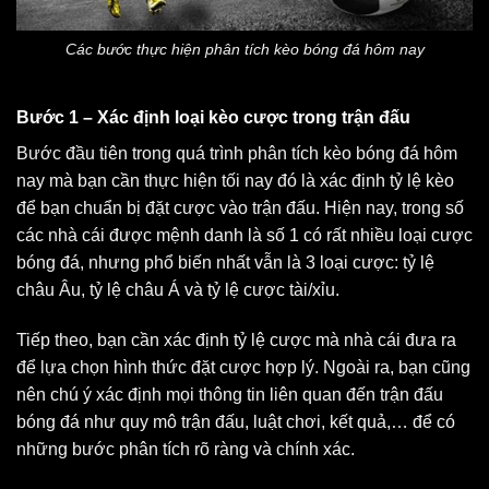
Các bước thực hiện phân tích kèo bóng đá hôm nay
Bước 1 – Xác định loại kèo cược trong trận đấu
Bước đầu tiên trong quá trình phân tích kèo bóng đá hôm
nay mà bạn cần thực hiện tối nay đó là xác định tỷ lệ kèo
để bạn chuẩn bị đặt cược vào trận đấu. Hiện nay, trong số
các nhà cái được mệnh danh là số 1 có rất nhiều loại cược
bóng đá, nhưng phổ biến nhất vẫn là 3 loại cược: tỷ lệ
châu Âu, tỷ lệ châu Á và tỷ lệ cược tài/xỉu.
Tiếp theo, bạn cần xác định tỷ lệ cược mà nhà cái đưa ra
để lựa chọn hình thức đặt cược hợp lý. Ngoài ra, bạn cũng
nên chú ý xác định mọi thông tin liên quan đến trận đấu
bóng đá như quy mô trận đấu, luật chơi, kết quả,… để có
những bước phân tích rõ ràng và chính xác.