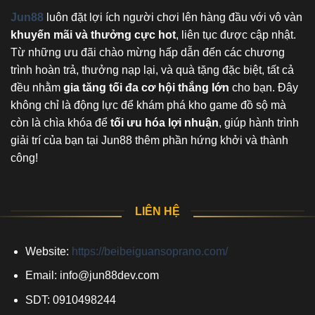
Jun88
luôn đặt lợi ích người chơi lên hàng đầu với vô vàn
khuyến mãi và thưởng cực hot
, liên tục được cập nhật.
Từ những ưu đãi chào mừng hấp dẫn đến các chương
trình hoàn trả, thưởng nạp lại, và quà tặng đặc biệt, tất cả
đều nhằm
gia tăng tối đa cơ hội thắng lớn
cho bạn. Đây
không chỉ là động lực để khám phá kho game đồ sộ mà
còn là chìa khóa để
tối ưu hóa lợi nhuận
, giúp hành trình
giải trí của bạn tại Jun88 thêm phần hứng khởi và thành
công!
LIÊN HỆ
Website:
https://beibeiguansoprano.com/
Email:
info@jun88dev.com
SDT: 0910498244