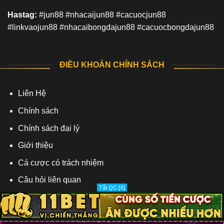
Hastag:
#jun88 #nhacaijun88 #cacuocjun88
#linkvaojun88 #nhacaibongdajun88 #cacuocbongdajun88
ĐIỀU KHOẢN CHÍNH SÁCH
Liên Hệ
Chính sách
Chính sách đại lý
Giới thiệu
Cá cược có trách nhiệm
Câu hỏi liên quan
Tắt QC [X]