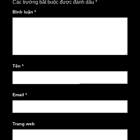
Các trường bắt buộc được đánh dấu
*
Bình luận
*
Tên
*
Email
*
Trang web