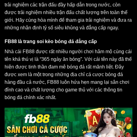
trải nghiệm các trận đấu đầy hấp dẫn trong nước, còn
được trải nghiệm nhiều trận đấu chất lượng trên toàn thế
giới. Hãy cùng hòa mình để tham gia trải nghiệm và đưa ra
những nhận định tỷ số siêu khủng và đẳng cấp ngay.
FB88 là trang soi kèo bóng đá đẳng cấp
Nhà cái FB88 được rất nhiều người chơi hâm mộ cùng cái
tên khá thú vị là “365 ngày ăn bóng”. Với cái tên này đã thể
hiện được tinh thần đam mê bóng đá rất mãnh liệt. Đây
được xem là một trong những địa chỉ cá cược bóng đá
hàng đầu cả nước, FB88 luôn hứa hẹn mang lại sân chơi
đỉnh cao và chất lượng cho game thủ với các thông tin
bóng đá chính xác nhất.