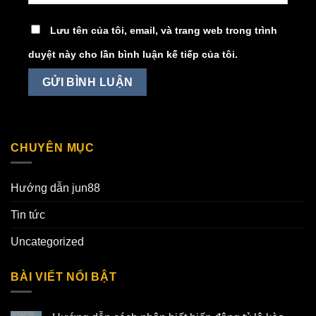
Lưu tên của tôi, email, và trang web trong trình
duyệt này cho lần bình luận kế tiếp của tôi.
CHUYÊN MỤC
Hướng dẫn jun88
Tin tức
Uncategorized
BÀI VIẾT NỔI BẬT