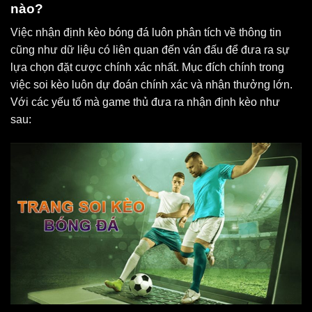
nào?
Việc nhận định kèo bóng đá luôn phân tích về thông tin
cũng như dữ liệu có liên quan đến ván đấu để đưa ra sự
lựa chọn đặt cược chính xác nhất. Mục đích chính trong
việc soi kèo luôn dự đoán chính xác và nhận thưởng lớn.
Với các yếu tố mà game thủ đưa ra nhận định kèo như
sau: