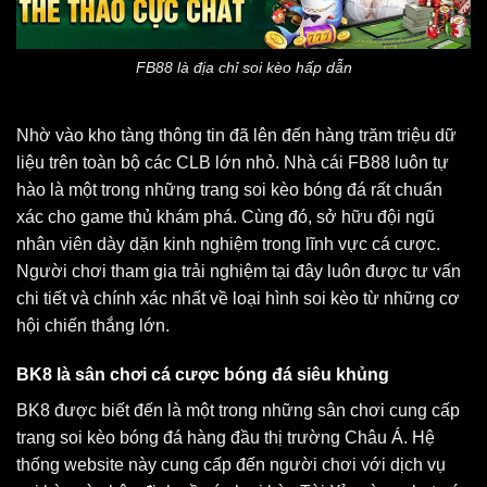
FB88 là địa chỉ soi kèo hấp dẫn
Nhờ vào kho tàng thông tin đã lên đến hàng trăm triệu dữ
liệu trên toàn bộ các CLB lớn nhỏ. Nhà cái FB88 luôn tự
hào là một trong những trang soi kèo bóng đá rất chuẩn
xác cho game thủ khám phá. Cùng đó, sở hữu đội ngũ
nhân viên dày dặn kinh nghiệm trong lĩnh vực cá cược.
Người chơi tham gia trải nghiệm tại đây luôn được tư vấn
chi tiết và chính xác nhất về loại hình soi kèo từ những cơ
hội chiến thắng lớn.
BK8 là sân chơi cá cược bóng đá siêu khủng
BK8 được biết đến là một trong những sân chơi cung cấp
trang soi kèo bóng đá hàng đầu thị trường Châu Á. Hệ
thống website này cung cấp đến người chơi với dịch vụ