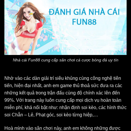
Nhà cái Fun88 cung cấp sân chơi cá cược bóng đá uy tín
Nhờ vào các dàn giải trí siêu khủng cùng công nghệ tiên
tiến, hiện đại nhất, anh em game thủ thoả sức đưa ra các
những kết quả trong trận đấu cùng độ chính xác lên đến
99%. Với trang này luôn cung cấp mọi dịch vụ hoàn toàn
miễn phí, khá nổi bật như: nhận định soi kèo, các hình thức
soi Chẵn – Lẻ, Phạt góc, soi kèo từng hiệp,…
Hoà mình vào sân chơi này, anh em không những được