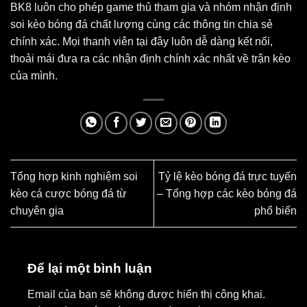
BK8 luôn cho phép game thủ tham gia và nhóm nhận định
soi kèo bóng đá chất lượng cùng các thông tin chia sẻ
chính xác. Mọi thanh viên tại đây luôn dễ dàng kết nối,
thoải mái đưa ra các nhận định chính xác nhất về trận kèo
của mình.
Tổng hợp kinh nghiệm soi
Tỷ lệ kèo bóng đá trực tuyến
kèo cá cược bóng đá từ
– Tổng hợp các kèo bóng đá
chuyên gia
phổ biến
Để lại một bình luận
Email của bạn sẽ không được hiển thị công khai.