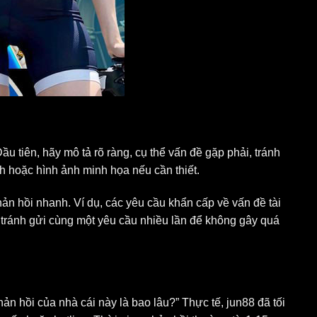
u tiên, hãy mô tả rõ ràng, cụ thể vấn đề gặp phải, tránh
ch hoặc hình ảnh minh họa nếu cần thiết.
n hồi nhanh. Ví dụ, các yêu cầu khẩn cấp về vấn đề tài
i, tránh gửi cùng một yêu cầu nhiều lần để không gây quá
n hồi của nhà cái này là bao lâu?” Thực tế, jun88 đã tối