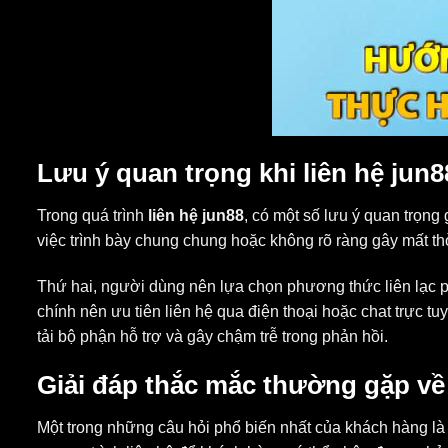
Lưu ý quan trọng khi liên hệ ju
Trong quá trình
liên hệ jun88
, có một số lưu ý quan trọng
việc trình bày chung chung hoặc không rõ ràng gây mất thờ
Thứ hai, người dùng nên lựa chọn phương thức liên lạc p
chính nên ưu tiên liên hệ qua điện thoại hoặc chat trực t
tải bộ phận hỗ trợ và gây chậm trễ trong phản hồi.
Giải đáp thắc mắc thường gặp về 
Một trong những câu hỏi phổ biến nhất của khách hàng là